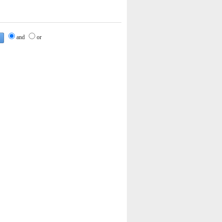
and
or
1
2
3